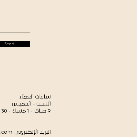
Send
ساعات العمل:
السبت - الخميس
9 صباحًا - 1 مساءً - 4:30 مساءً - 10 مساءً
البريد الإلكتروني: zayedbookshop@gmail.com