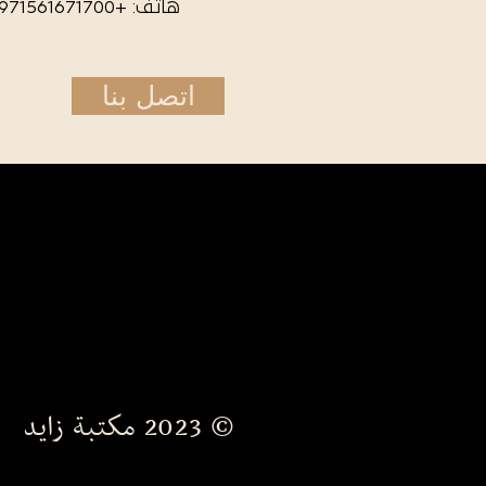
هاتف: +971561671700
اتصل بنا
© 2023 مكتبة زايد